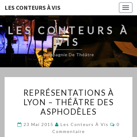
LES CONTEURS À VIS
Togg
navig
LES CONTEURS À
VIS
Compagnie De Théâtre
REPRÉSENTATIONS
REPRÉSENTATIONS À
À
LYON – THÉÂTRE DES
LYON
ASPHODÈLES
–
THÉÂTRE
Comment
23 Mai 2015
Les Conteurs À Vis
0
DES
Commentaire
ASPHODÈLES