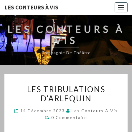
LES CONTEURS À VIS
Togg
navig
LES CONTEURS À
VIS
Compagnie De Théâtre
LES
LES TRIBULATIONS
TRIBULATIONS
D’ARLEQUIN
D’ARLEQUIN
14 Décembre 2023
Les Conteurs À Vis
Commentaires
0 Commentaire