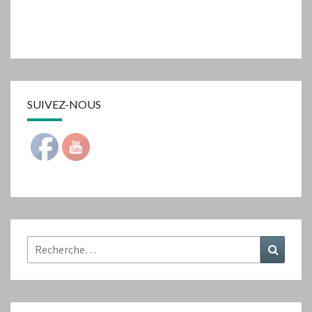
SUIVEZ-NOUS
Rechercher :
Recher