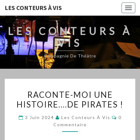
LES CONTEURS À VIS
Togg
navig
LES CONTEURS À
VIS
Compagnie De Théâtre
RACONTE-
RACONTE-MOI UNE
MOI
HISTOIRE….DE PIRATES !
UNE
HISTOIRE….DE
Comment
3 Juin 2024
Les Conteurs À Vis
0
PIRATES
Commentaire
!