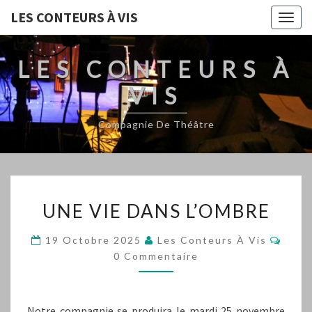
LES CONTEURS À VIS
Togg
navig
LES CONTEURS À
VIS
Compagnie De Théâtre
UNE
UNE VIE DANS L’OMBRE
VIE
DANS
Comm
19 Octobre 2025
Les Conteurs À Vis
L’OMBRE
0 Commentaire
Notre compagnie se produira le mardi 25 novembre